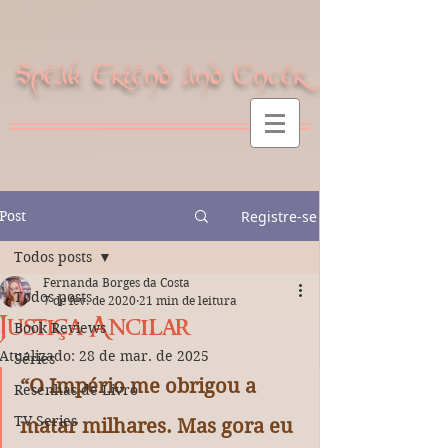
Speak Friend and Enter
Post
Registre-se
Todos posts
Fernanda Borges da Costa
Todos posts
7 de fev. de 2020
21 min de leitura
Justiça Ancilar
Book Reviews
Atualizado:
28 de mar. de 2025
Séries
“O Império me obrigou a 
Resenhas de Livro
TV Series
matar milhares. Mas gora eu 